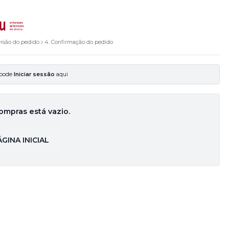
visão do pedido
4. Confirmação do pedido
 pode
Iniciar sessão
aqui
ompras está vazio.
GINA INICIAL