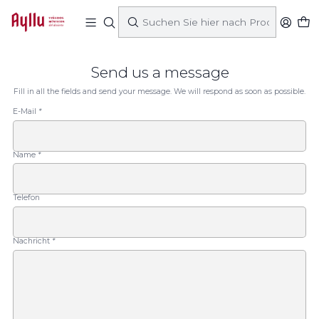
Startseite
Kontakt
Send us a message
Fill in all the fields and send your message. We will respond as soon as possible.
E-Mail
*
Name
*
Telefon
Nachricht
*