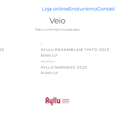
Início
Veio
Loja online
Enoturismo
Contat
Veio
Todo o vinho está incluído aqui.
|
22
AYLLU ENSAMBLAJE TINTO 2023
$15.690 CLP
AN25
|
AYLLU
AYLLU NARANJO 2025
$14.690 CLP