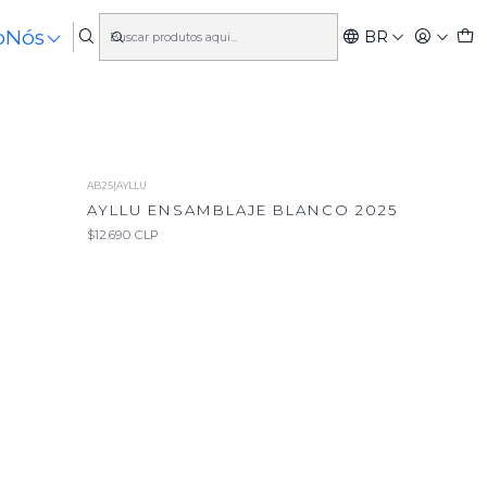
o
Nós
BR
AB25
|
AYLLU
AYLLU ENSAMBLAJE BLANCO 2025
$12.690 CLP