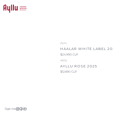
|
Ayllu
Não Disponível
HAALAR WHITE LABEL 20
$24.990 CLP
AR25
|
AYLLU ROSE 2025
$12.690 CLP
Siga-nos