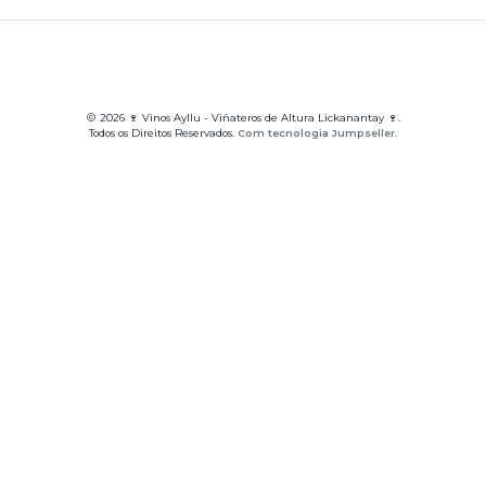
2026 🍷 Vinos Ayllu - Viñateros de Altura Lickanantay 🍷.
Todos os Direitos Reservados.
Com tecnologia Jumpseller
.