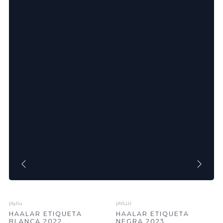
|
Ayllu
|
AYLLU
No disponible
HAALAR ETIQUETA
HAALAR ETIQUETA
BLANCA 2022
NEGRA 2023