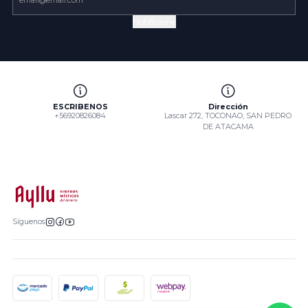
Notifícame
ESCRIBENOS
Dirección
+56920826084
Lascar 272, TOCONAO, SAN PEDRO
DE ATACAMA
Síguenos